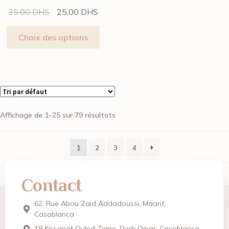
35.00
DHS
25.00
DHS
Choix des options
Affichage de 1–25 sur 79 résultats
1
2
3
4
Contact
62, Rue Abou Zaid Addadoussi, Maarif,
Casablanca
18 Kissariat Ouled Ziane, Derb Omar, Casablanca