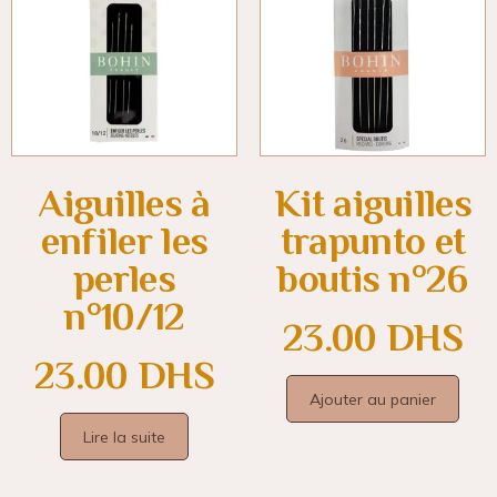
Aiguilles à
Kit aiguilles
enfiler les
trapunto et
perles
boutis n°26
n°10/12
23.00
DHS
23.00
DHS
Ajouter au panier
Lire la suite