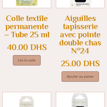
Colle textile
Aiguilles
permanente
tapisserie
– Tube 25 ml
avec pointe
double chas
40.00
DHS
N°24
Lire la suite
25.00
DHS
Ajouter au panier