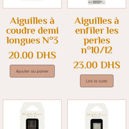
Aiguilles à
Aiguilles à
coudre demi
enfiler les
longues N°3
perles
n°10/12
20.00
DHS
23.00
DHS
Ajouter au panier
Lire la suite