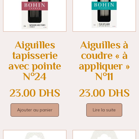
Aiguilles
Aiguilles à
tapisserie
coudre « à
avec pointe
appliquer »
N°24
N°11
23.00
DHS
23.00
DHS
Ajouter au panier
Lire la suite