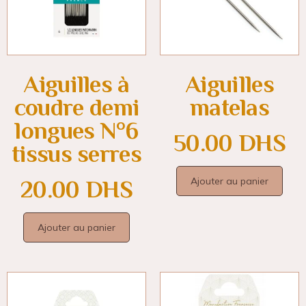
Aiguilles à
Aiguilles
coudre demi
matelas
longues N°6
50.00
DHS
tissus serres
Ajouter au panier
20.00
DHS
Ajouter au panier