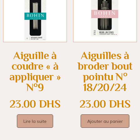
Aiguille à
Aiguilles à
coudre « à
broder bout
appliquer »
pointu N°
N°9
18/20/24
23.00
DHS
23.00
DHS
Lire la suite
Ajouter au panier