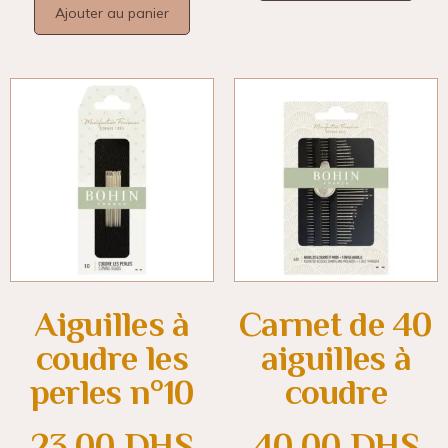
Ajouter au panier
Aiguilles à
Carnet de 40
coudre les
aiguilles à
perles n°10
coudre
23.00
DHS
40.00
DHS