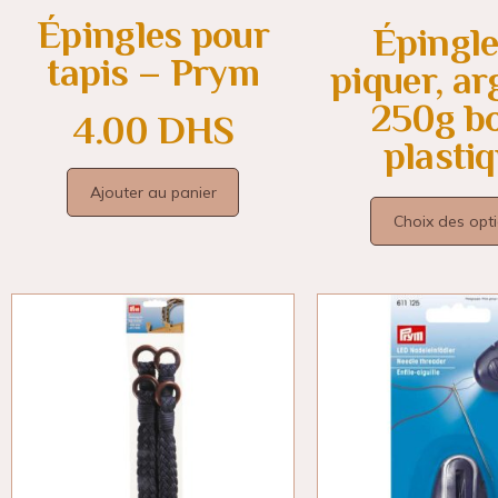
Épingles pour
Épingle
tapis – Prym
piquer, ar
250g bo
4.00
DHS
plasti
Ajouter au panier
Choix des opt