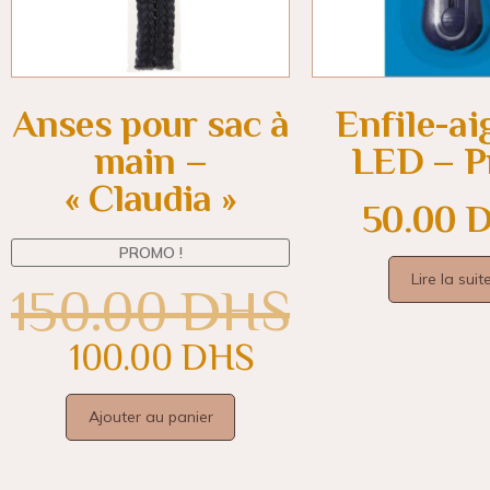
Anses pour sac à
Enfile-aig
main –
LED – 
« Claudia »
50.00
PROMO !
Lire la suit
150.00
DHS
100.00
DHS
Ajouter au panier