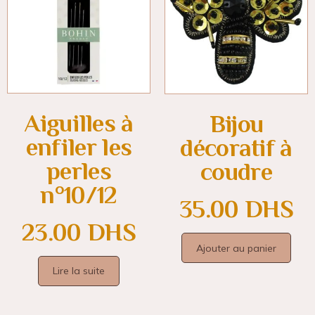
Aiguilles à
Bijou
enfiler les
décoratif à
perles
coudre
n°10/12
35.00
DHS
23.00
DHS
Ajouter au panier
Lire la suite