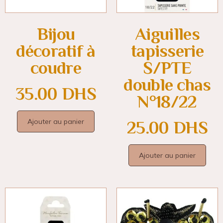
Bijou
Aiguilles
décoratif à
tapisserie
coudre
S/PTE
double chas
35.00
DHS
N°18/22
Ajouter au panier
25.00
DHS
Ajouter au panier