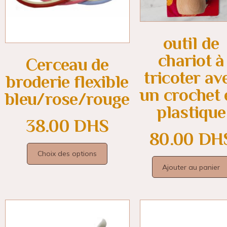
outil de
chariot à
Cerceau de
tricoter av
broderie flexible
un crochet 
bleu/rose/rouge
plastique
38.00
DHS
80.00
DH
Choix des options
Ajouter au panier