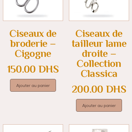
Ciseaux de
Ciseaux de
broderie –
tailleur lame
Cigogne
droite –
Collection
150.00
DHS
Classica
Ajouter au panier
200.00
DHS
Ajouter au panier