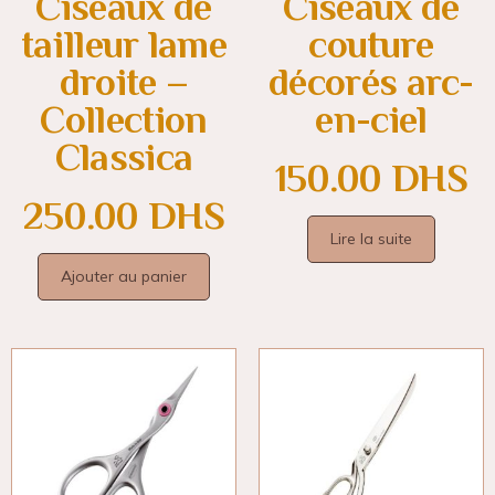
Ciseaux de
Ciseaux de
tailleur lame
couture
droite –
décorés arc-
Collection
en-ciel
Classica
150.00
DHS
250.00
DHS
Lire la suite
Ajouter au panier