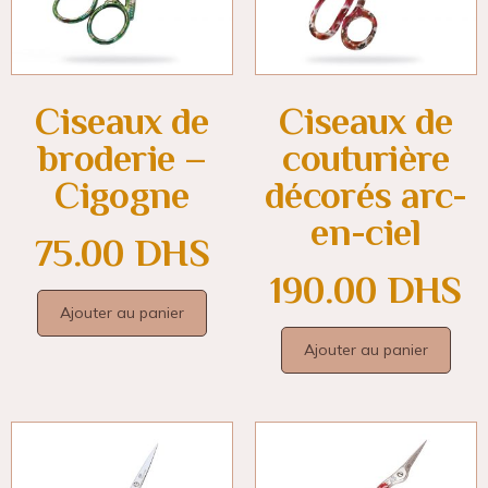
Ciseaux de
Ciseaux de
broderie –
couturière
Cigogne
décorés arc-
en-ciel
75.00
DHS
190.00
DHS
Ajouter au panier
Ajouter au panier