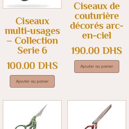
Ciseaux de
couturière
Ciseaux
décorés arc-
multi-usages
en-ciel
– Collection
Serie 6
190.00
DHS
100.00
DHS
Ajouter au panier
Ajouter au panier