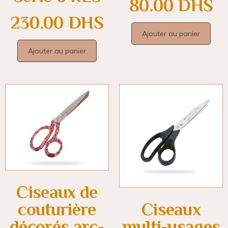
80.00
DHS
230.00
DHS
Ajouter au panier
Ajouter au panier
Ciseaux de
couturière
Ciseaux
décorés arc-
multi-usages