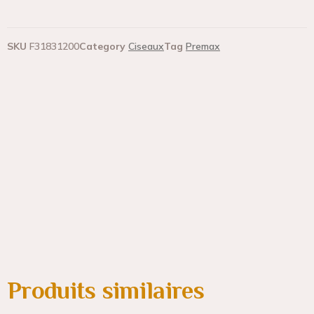
SKU
F31831200
Category
Ciseaux
Tag
Premax
Produits similaires