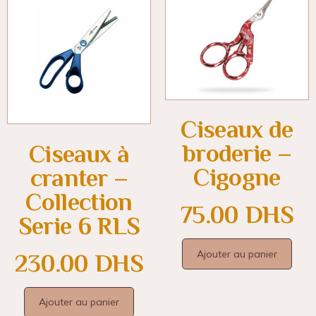
Ciseaux de
broderie –
Ciseaux à
Cigogne
cranter –
Collection
75.00
DHS
Serie 6 RLS
Ajouter au panier
230.00
DHS
Ajouter au panier