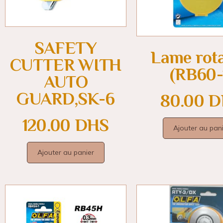
SAFETY
Lame rota
CUTTER WITH
(RB60-
AUTO
GUARD,SK-6
80.00
D
120.00
DHS
Ajouter au pan
Ajouter au panier