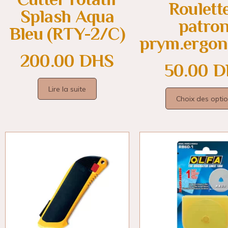
Roulett
Splash Aqua
patron
Bleu (RTY-2/C)
prym.ergo
200.00
DHS
50.00
D
Lire la suite
Choix des opti