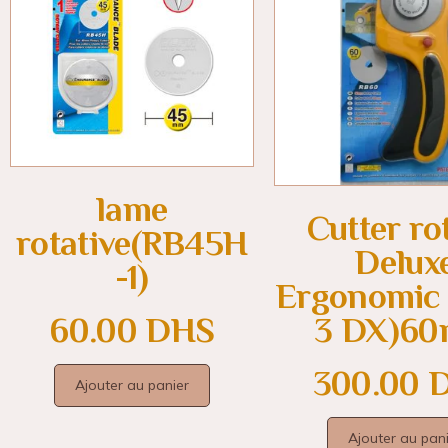
lame
Cutter rot
rotative(RB45H
Delux
-1)
Ergonomic
60.00
DHS
3 DX)6
300.00
Ajouter au panier
Ajouter au pan