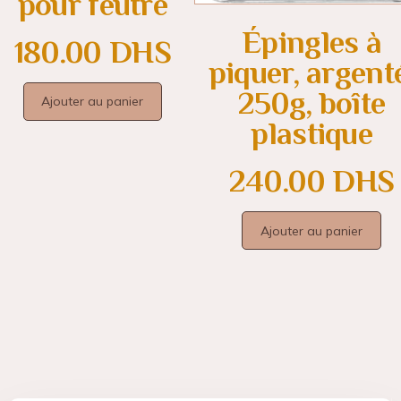
pour feutre
Épingles à
180.00
DHS
piquer, argent
250g, boîte
Ajouter au panier
plastique
240.00
DHS
Ajouter au panier