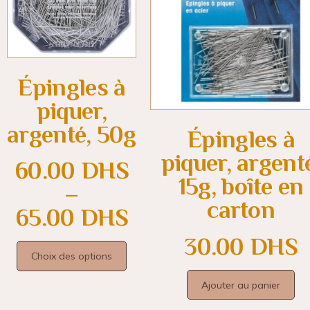
Épingles à
piquer,
argenté, 50g
Épingles à
piquer, argent
60.00
DHS
15g, boîte en
–
carton
65.00
DHS
30.00
DHS
Choix des options
Ajouter au panier