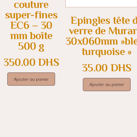
couture
super-fines
Epingles tête 
EC6 – 30
verre de Mura
mm boîte
30x060mm »ble
500 g
turquoise »
350.00
DHS
35.00
DHS
Ajouter au panier
Ajouter au panier