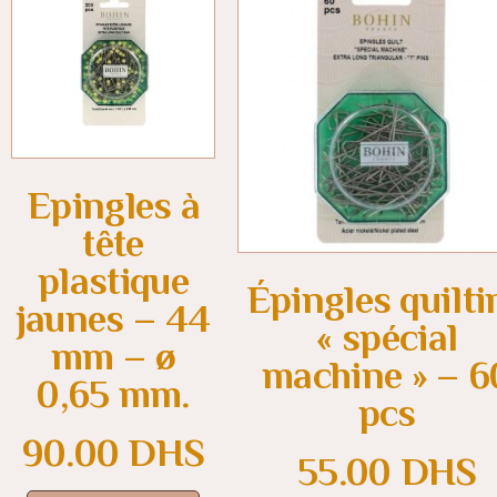
Epingles à
tête
plastique
Épingles quilti
jaunes – 44
« spécial
mm – ø
machine » – 6
0,65 mm.
pcs
90.00
DHS
55.00
DHS