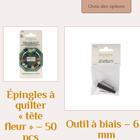
Choix des options
Épingles à
quilter
« tête
Outil à biais – 6
fleur » – 50
mm
pcs