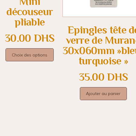
Mini
découseur
pliable
Epingles tête d
30.00
DHS
verre de Muran
30x060mm »ble
Choix des options
turquoise »
35.00
DHS
Ajouter au panier