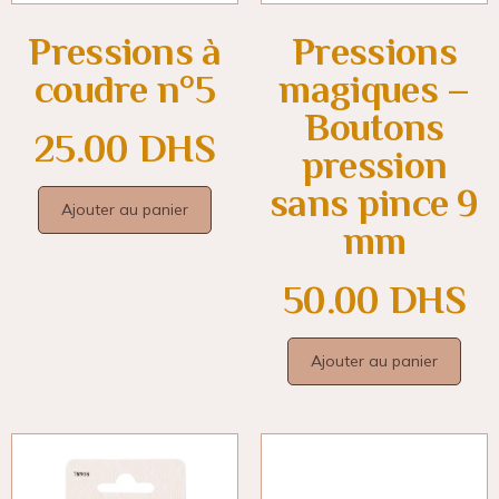
Pressions à
Pressions
coudre n°5
magiques –
Boutons
25.00
DHS
pression
sans pince 9
Ajouter au panier
mm
50.00
DHS
Ajouter au panier