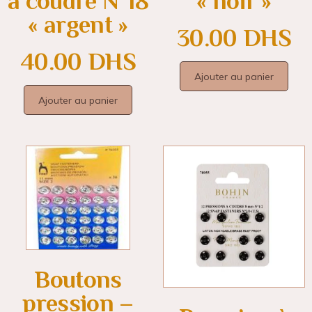
à coudre N°18
« noir »
« argent »
30.00
DHS
40.00
DHS
Ajouter au panier
Ajouter au panier
Boutons
pression –