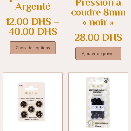
Pression à
Argenté
coudre 8mm
12.00
DHS
–
« noir »
40.00
DHS
28.00
DHS
Choix des options
Ajouter au panier