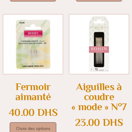
Fermoir
Aiguilles à
aimanté
coudre
« mode » N°7
40.00
DHS
23.00
DHS
Choix des options