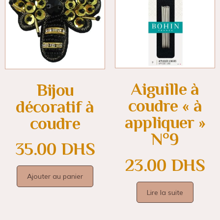
Aiguille à
Bijou
coudre « à
décoratif à
appliquer »
coudre
N°9
35.00
DHS
23.00
DHS
Ajouter au panier
Lire la suite