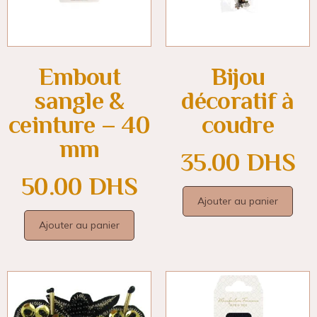
Embout
Bijou
sangle &
décoratif à
ceinture – 40
coudre
mm
35.00
DHS
50.00
DHS
Ajouter au panier
Ajouter au panier