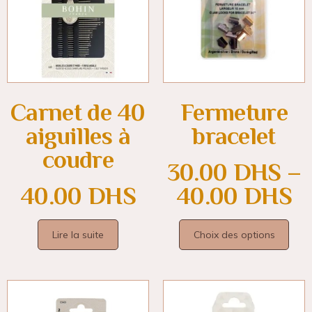
Carnet de 40
Fermeture
aiguilles à
bracelet
coudre
30.00
DHS
–
40.00
DHS
40.00
DHS
Lire la suite
Choix des options