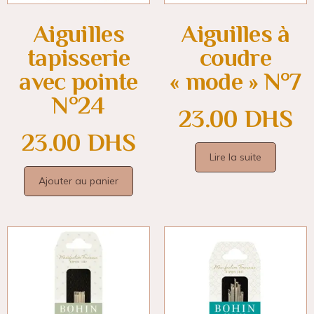
Aiguilles
Aiguilles à
tapisserie
coudre
avec pointe
« mode » N°7
N°24
23.00
DHS
23.00
DHS
Lire la suite
Ajouter au panier