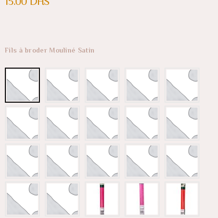
15.00
DHS
Fils à broder Mouliné Satin