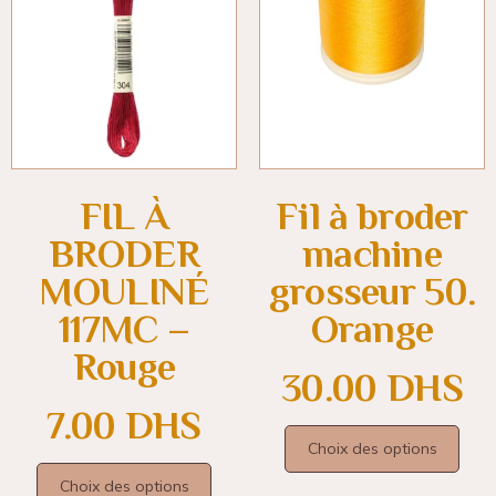
FIL À
Fil à broder
BRODER
machine
MOULINÉ
grosseur 50.
117MC –
Orange
Rouge
30.00
DHS
7.00
DHS
Choix des options
Choix des options