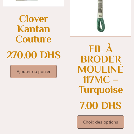
Clover
Kantan
Couture
FIL À
270.00
DHS
BRODER
MOULINÉ
Ajouter au panier
117MC –
Turquoise
7.00
DHS
Choix des options