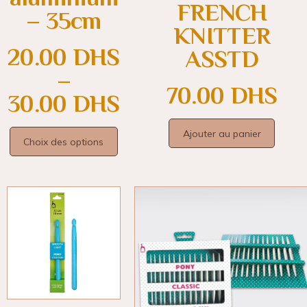
FRENCH
– 35cm
KNITTER
20.00
DHS
ASSTD
–
70.00
DHS
30.00
DHS
Ajouter au panier
Choix des options