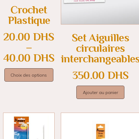
Crochet
Plastique
20.00
DHS
Set Aiguilles
–
circulaires
40.00
DHS
interchangeable
350.00
DHS
Choix des options
Ajouter au panier