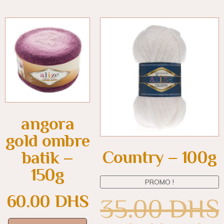
angora
gold ombre
Country – 100g
batik –
150g
PROMO !
60.00
DHS
35.00
DHS