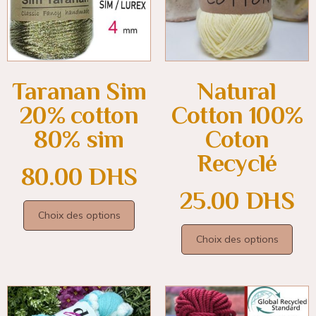
Taranan Sim
Natural
20% cotton
Cotton 100%
80% sim
Coton
Recyclé
80.00
DHS
25.00
DHS
Choix des options
Choix des options