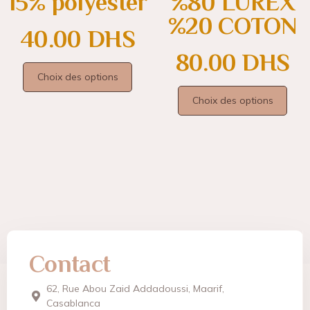
15% polyester
%80 LUREX
%20 COTON
40.00
DHS
80.00
DHS
Choix des options
Choix des options
Contact
62, Rue Abou Zaid Addadoussi, Maarif,
Casablanca