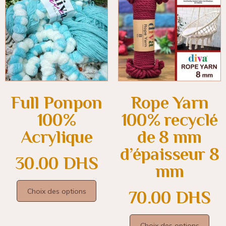
Full Ponpon
Rope Yarn
100%
100% recyclé
Acrylique
de 8 mm
d’épaisseur 8
30.00
DHS
mm
Choix des options
70.00
DHS
Choix des options