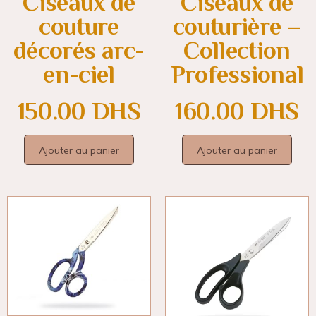
Ciseaux de
Ciseaux de
couture
couturière –
décorés arc-
Collection
en-ciel
Professional
150.00
DHS
160.00
DHS
Ajouter au panier
Ajouter au panier