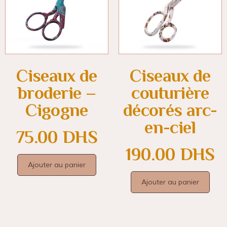
Ciseaux de
Ciseaux de
broderie –
couturière
Cigogne
décorés arc-
en-ciel
75.00
DHS
190.00
DHS
Ajouter au panier
Ajouter au panier