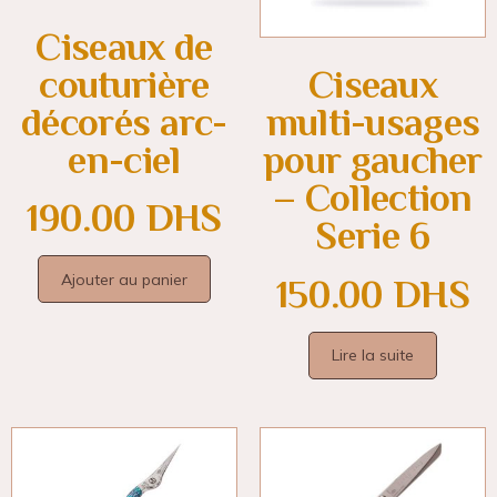
Ciseaux de
couturière
Ciseaux
décorés arc-
multi-usages
en-ciel
pour gaucher
– Collection
190.00
DHS
Serie 6
Ajouter au panier
150.00
DHS
Lire la suite