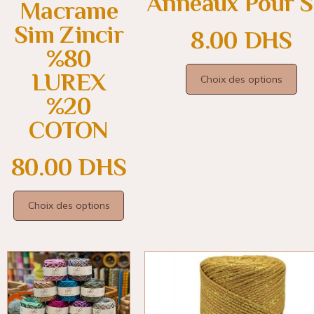
Anneaux Pour S
Macrame
Sim Zincir
8.00
DHS
%80
LUREX
Choix des options
%20
COTON
80.00
DHS
Choix des options