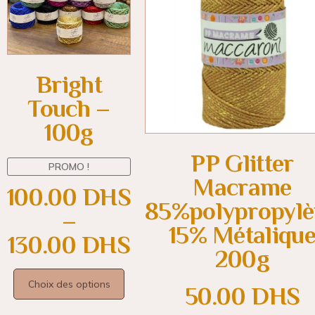
Bright
Touch –
100g
PP Glitter
PROMO !
Macrame
100.00
DHS
85%polypropyl
–
15% Métaliqu
130.00
DHS
200g
Choix des options
50.00
DHS