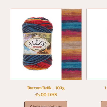
Burcum Batik – 100g
L
35.00
DHS
Choix des options