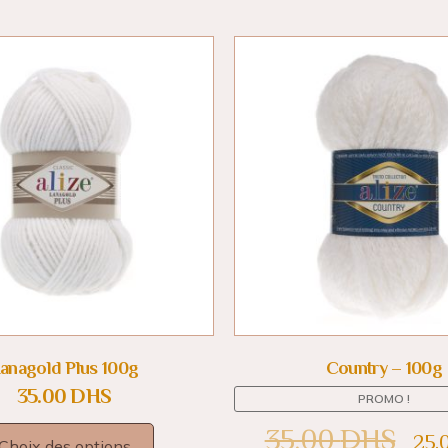
anagold Plus 100g
Country – 100g
35.00
DHS
PROMO !
35.00
DHS
25.
Choix des options