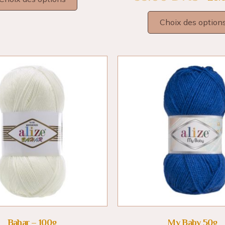
Choix des option
Bahar – 100g
My Baby 50g