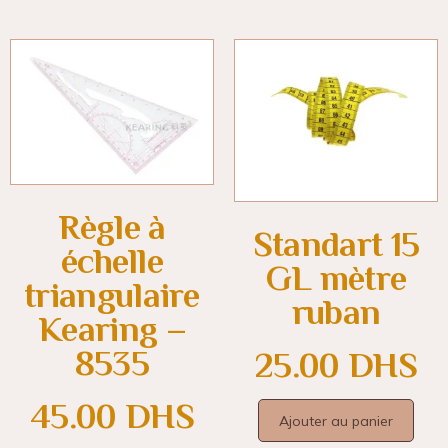
Règle à
Standart 15
échelle
GL mètre
triangulaire
ruban
Kearing –
8535
25.00
DHS
45.00
DHS
Ajouter au panier