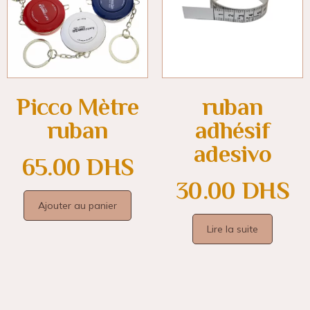
Picco Mètre
ruban
ruban
adhésif
adesivo
65.00
DHS
30.00
DHS
Ajouter au panier
Lire la suite