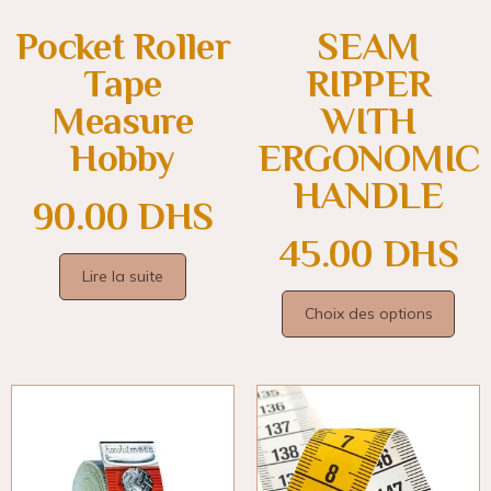
Pocket Roller
SEAM
Tape
RIPPER
Measure
WITH
Hobby
ERGONOMIC
HANDLE
90.00
DHS
45.00
DHS
Lire la suite
Choix des options