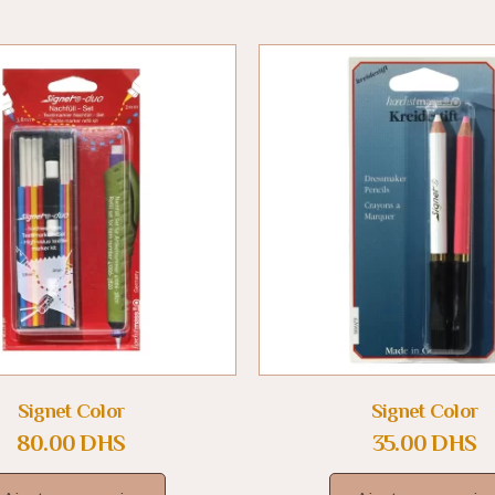
Signet Color
Signet Color
80.00
DHS
35.00
DHS