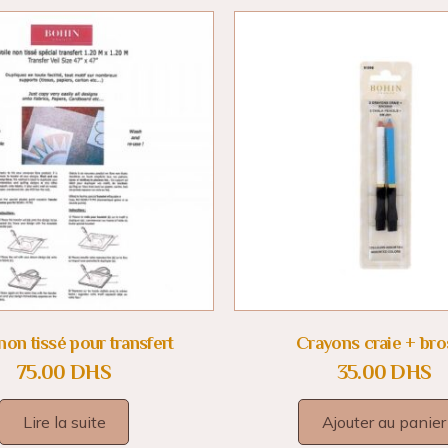
non tissé pour transfert
Crayons craie + bro
75.00
DHS
35.00
DHS
Lire la suite
Ajouter au panier