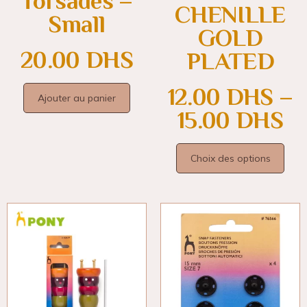
Torsades –
CHENILLE
Small
GOLD
20.00
DHS
PLATED
12.00
DHS
–
Ajouter au panier
15.00
DHS
Choix des options