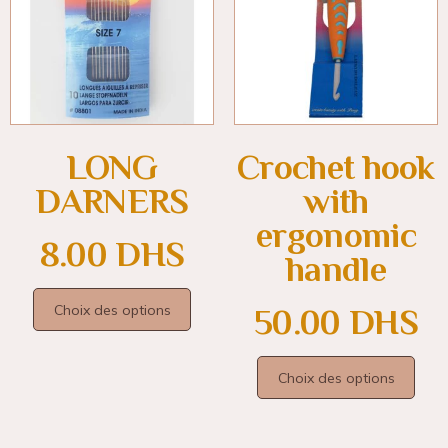
LONG
Crochet hook
DARNERS
with
ergonomic
8.00
DHS
handle
Choix des options
50.00
DHS
Choix des options