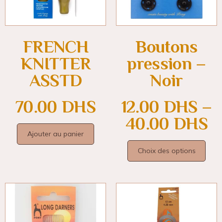
FRENCH
Boutons
KNITTER
pression –
ASSTD
Noir
70.00
DHS
12.00
DHS
–
40.00
DHS
Ajouter au panier
Choix des options