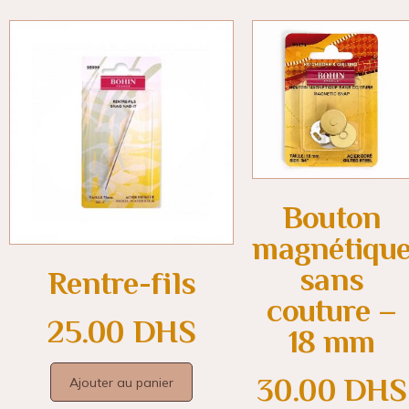
Bouton
magnétiqu
sans
Rentre-fils
couture –
25.00
DHS
18 mm
30.00
DHS
Ajouter au panier