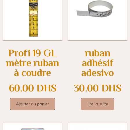
Profi 19 GL
ruban
mètre ruban
adhésif
à coudre
adesivo
60.00
DHS
30.00
DHS
Ajouter au panier
Lire la suite