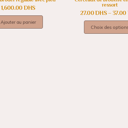
ressort
1,600.00
DHS
27.00
DHS
–
37.00
Ajouter au panier
Choix des option