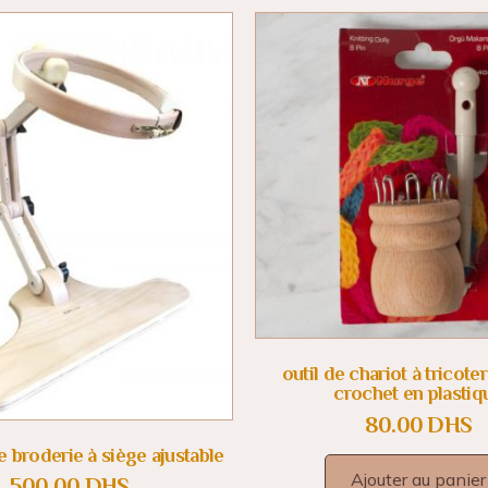
outil de chariot à tricote
crochet en plastiq
80.00
DHS
 broderie à siège ajustable
Ajouter au panier
500.00
DHS