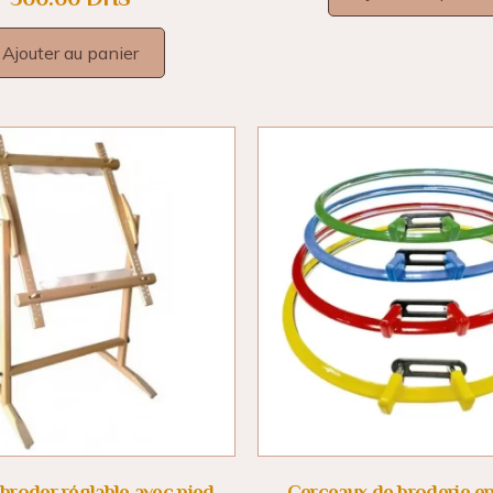
Ajouter au panier
 broder réglable avec pied
Cerceaux de broderie en