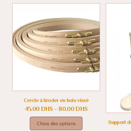
Cercle à broder en bois vissé
45.00
DHS
–
80.00
DHS
Support de
Choix des options