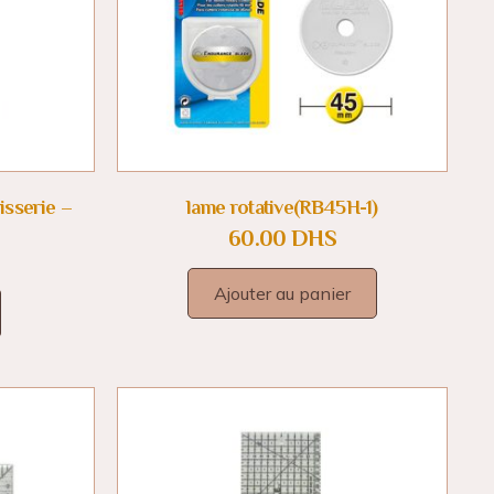
pisserie –
lame rotative(RB45H-1)
60.00
DHS
Ajouter au panier