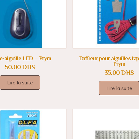
le-aiguille LED – Prym
Enfileur pour aiguilles ta
Prym
50.00
DHS
35.00
DHS
Lire la suite
Lire la suite