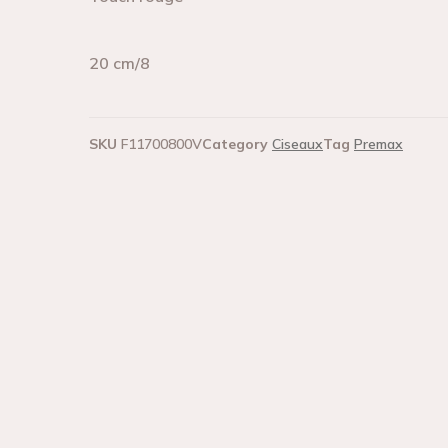
20 cm/8
SKU
F11700800V
Category
Ciseaux
Tag
Premax