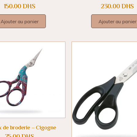
150.00
DHS
230.00
DHS
Ajouter au panier
Ajouter au panier
x de broderie – Cigogne
75.00
DHS