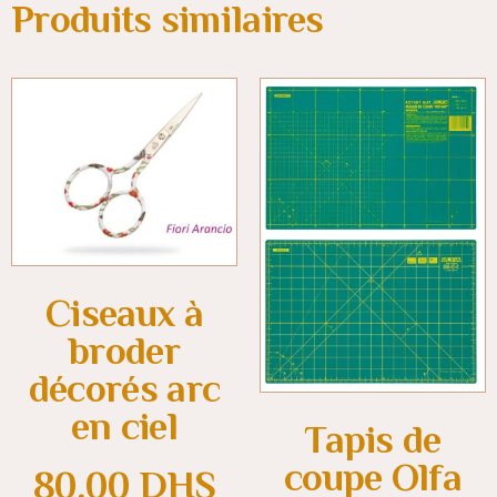
Produits similaires
Ciseaux à
broder
décorés arc
en ciel
Tapis de
coupe Olfa
80.00
DHS