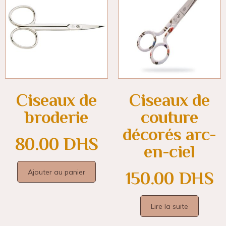
Ciseaux de
Ciseaux de
broderie
couture
décorés arc-
80.00
DHS
en-ciel
Ajouter au panier
150.00
DHS
Lire la suite