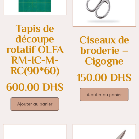
Tapis de
découpe
Ciseaux de
rotatif OLFA
broderie –
RM-IC-M-
Cigogne
RC(90*60)
150.00
DHS
600.00
DHS
Ajouter au panier
Ajouter au panier