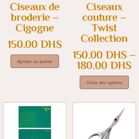
Ciseaux de
Ciseaux
broderie –
couture –
Cigogne
Twist
Collection
150.00
DHS
150.00
DHS
–
Ajouter au panier
180.00
DHS
Choix des options