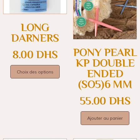
LONG
DARNERS
PONY PEARL
8.00
DHS
KP DOUBLE
ENDED
Choix des options
(SO5)6 MM
55.00
DHS
Ajouter au panier