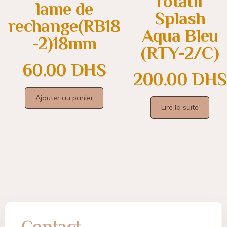
rotatif
lame de
Splash
rechange(RB18
Aqua Bleu
-2)18mm
(RTY-2/C)
60.00
DHS
200.00
DHS
Ajouter au panier
Lire la suite
Contact