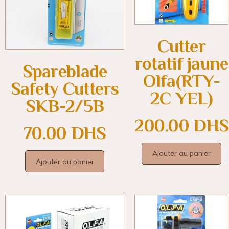
Cutter
rotatif jaune
Spareblade
Olfa(RTY-
Safety Cutters
2C YEL)
SKB-2/5B
200.00
DHS
70.00
DHS
Ajouter au panier
Ajouter au panier