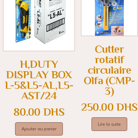
Cutter
rotatif
H,DUTY
circulaire
DISPLAY BOX
Olfa (CMP-
L-5&L5-AL,L5-
3)
AST/24
250.00
DHS
80.00
DHS
Lire la suite
Ajouter au panier