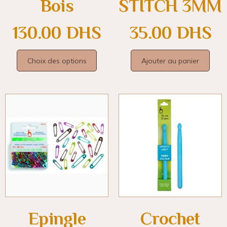
Bois
STITCH 3MM
130.00
DHS
35.00
DHS
Choix des options
Ajouter au panier
Epingle
Crochet