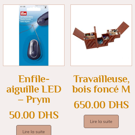
Enfile-
Travailleuse,
aiguille LED
bois foncé M
– Prym
650.00
DHS
50.00
DHS
Lire la suite
Lire la suite