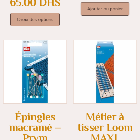
65.00
DHS
Ajouter au panier
Choix des options
Épingles
Métier à
macramé –
tisser Loom
Prym
MAXI,