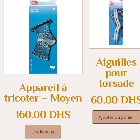
Aiguilles
pour
torsade
Appareil à
tricoter – Moyen
60.00
DH
160.00
DHS
Ajouter au panier
Lire la suite