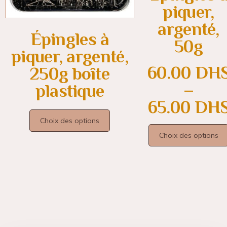
piquer,
argenté,
Épingles à
50g
piquer, argenté,
60.00
DH
250g boîte
–
plastique
65.00
DH
Choix des options
Choix des options