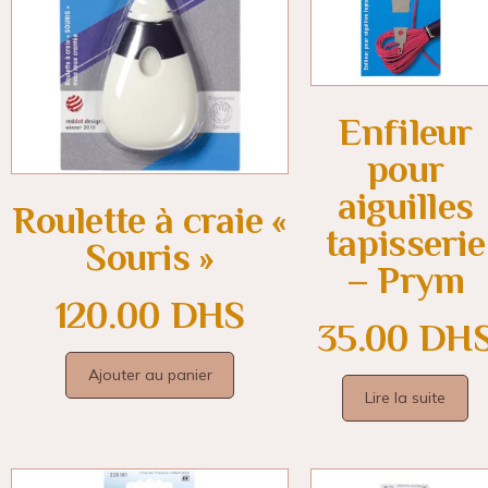
Enfileur
pour
aiguilles
Roulette à craie «
tapisserie
Souris »
– Prym
120.00
DHS
35.00
DH
Ajouter au panier
Lire la suite