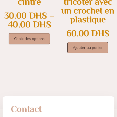
cintre
tricoter avec
un crochet en
30.00
DHS
–
plastique
40.00
DHS
60.00
DHS
Choix des options
Ajouter au panier
Contact