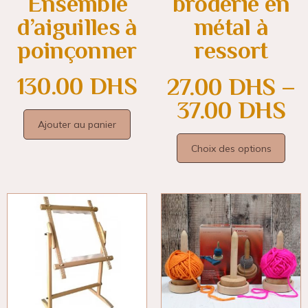
Ensemble
broderie en
d’aiguilles à
métal à
poinçonner
ressort
130.00
DHS
27.00
DHS
–
37.00
DHS
Ajouter au panier
Choix des options