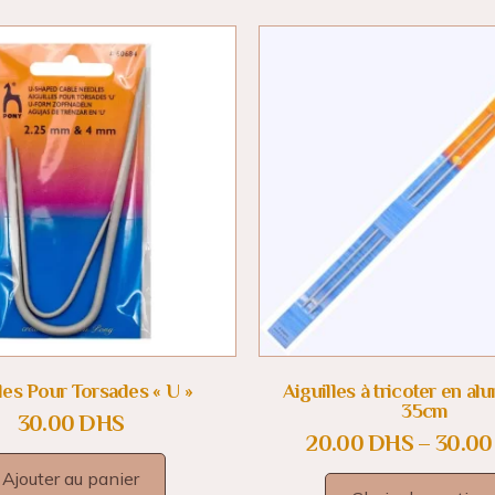
les Pour Torsades « U »
Aiguilles à tricoter en al
35cm
30.00
DHS
20.00
DHS
–
30.0
Ajouter au panier