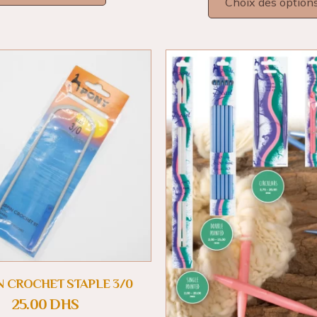
Choix des option
N CROCHET STAPLE 3/0
25.00
DHS