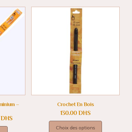
uminium –
Crochet En Bois
130.00
DHS
0
DHS
Choix des options